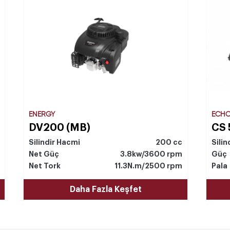
ENERGY
ECH
DV200 (MB)
CS 
Silindir Hacmi
200 cc
Silin
Net Güç
3.8kw/3600 rpm
Güç
Net Tork
11.3N.m/2500 rpm
Pala
Daha Fazla Keşfet