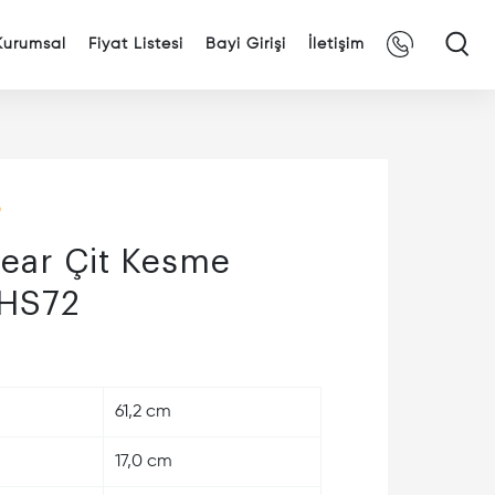
XA1Kvm8rCr5LxP55WtumtpoP8r9mDc
Kurumsal
Fiyat Listesi
Bayi Girişi
İletişim
ear Çit Kesme
 HS72
61,2 cm
17,0 cm