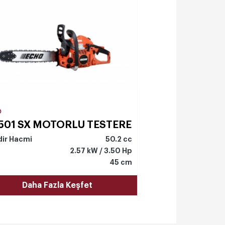
O
501 SX MOTORLU TESTERE
dir Hacmi
50.2 cc
2.57 kW / 3.50 Hp
45 cm
Daha Fazla Keşfet