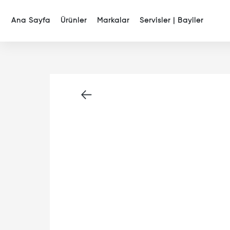
google-site-verification=dx43ZZN6LVYZpXA1Kvm8rCr5LxP5
Ana Sayfa
Ürünler
Markalar
Servisler | Bayiler