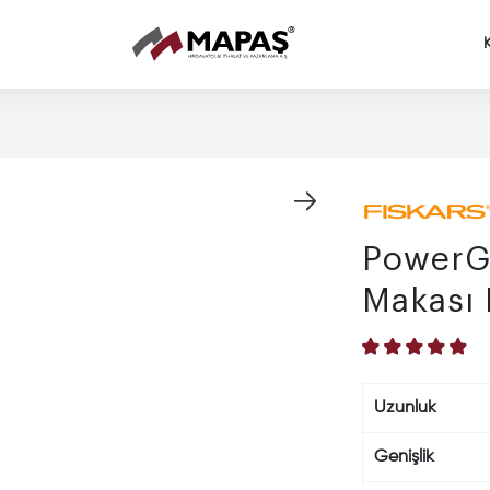
5WtumtpoP8r9mDcgoogle-site-verification=dx43ZZN6LVYZp
PowerG
Makası
Uzunluk
Genişlik